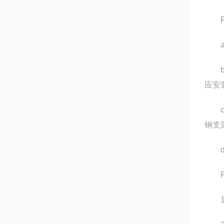
FR
a
b
应安装
c
钢支架
d
FRP
1